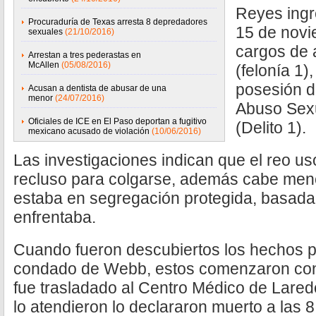
Reyes ingr
Procuraduría de Texas arresta 8 depredadores
15 de novi
sexuales
(21/10/2016)
cargos de a
Arrestan a tres pederastas en
McAllen
(05/08/2016)
(felonía 1)
posesión de
Acusan a dentista de abusar de una
menor
(24/07/2016)
Abuso Sexu
Oficiales de ICE en El Paso deportan a fugitivo
(Delito 1).
mexicano acusado de violación
(10/06/2016)
Las investigaciones indican que el reo us
recluso para colgarse, además cabe menc
estaba en segregación protegida, basada
enfrentaba.
Cuando fueron descubiertos los hechos por
condado de Webb, estos comenzaron con l
fue trasladado al Centro Médico de Lare
lo atendieron lo declararon muerto a las 8