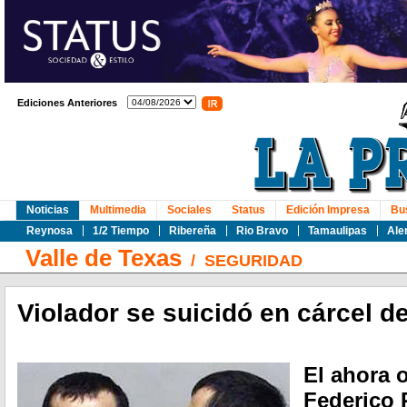
Ediciones Anteriores
Noticias
Multimedia
Sociales
Status
Edición Impresa
Bu
Reynosa
1/2 Tiempo
Ribereña
Rio Bravo
Tamaulipas
Ale
Valle de Texas
/
SEGURIDAD
Violador se suicidó en cárcel d
El ahora 
Federico 