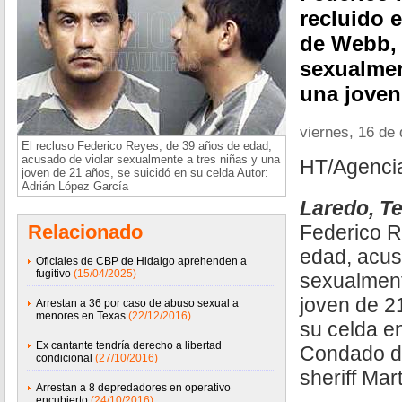
recluido 
de Webb,
sexualmen
una joven
viernes, 16 de
El recluso Federico Reyes, de 39 años de edad,
acusado de violar sexualmente a tres niñas y una
HT/Agenci
joven de 21 años, se suicidó en su celda Autor:
Adrián López García
Laredo, Te
Relacionado
Federico R
edad, acus
Oficiales de CBP de Hidalgo aprehenden a
fugitivo
(15/04/2025)
sexualment
joven de 2
Arrestan a 36 por caso de abuso sexual a
menores en Texas
(22/12/2016)
su celda en
Ex cantante tendría derecho a libertad
Condado de
condicional
(27/10/2016)
sheriff Mar
Arrestan a 8 depredadores en operativo
encubierto
(24/10/2016)