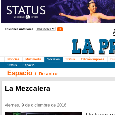
Ediciones Anteriores
Noticias
Multimedia
Sociales
Status
Edición Impresa
Bu
Status
Espacio
Espacio
/
De antro
La Mezcalera
viernes, 9 de diciembre de 2016