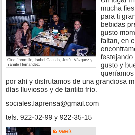
Un lugar m
mucha fies
para ti gr
bebidas pr
gusto mom
faltan, en 
encontram
festejando
Gina Jaramillo, Isabel Galindo, Jesús Vázquez y
gusto y bu
Yamile Hernández.
queríamos 
por ahí y disfrutamos de una grandiosa m
días lluviosos y de tantito frío.
sociales.laprensa@gmail.com
tels: 922-02-99 y 922-35-15
Galería