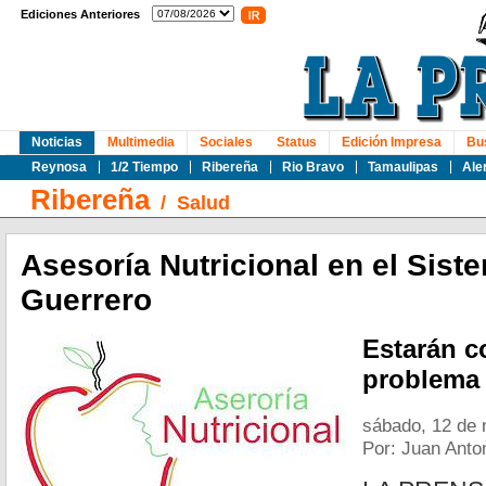
Ediciones Anteriores
Noticias
Multimedia
Sociales
Status
Edición Impresa
Bu
Reynosa
1/2 Tiempo
Ribereña
Rio Bravo
Tamaulipas
Ale
Ribereña
/
Salud
Asesoría Nutricional en el Sist
Guerrero
Estarán c
problema 
sábado, 12 de 
Por: Juan Ant