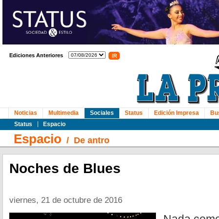
Ediciones Anteriores
Noticias
Multimedia
Sociales
Status
Edición Impresa
Bu
Status
Espacio
Espacio
/
De antro
Noches de Blues
viernes, 21 de octubre de 2016