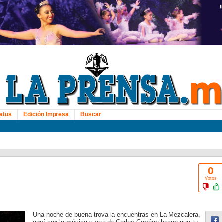
atus
Edición Impresa
Buscar
0
Votos
Una noche de buena trova la encuentras en La Mezcalera,
aquí con la música y voz de Carlos Carréon hacen que tu