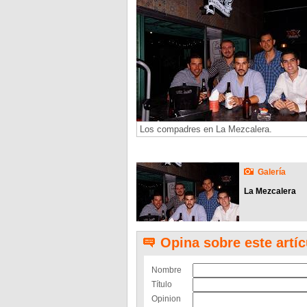
Los compadres en La Mezcalera.
Galería
La Mezcalera
Opina sobre este artíc
Nombre
Título
Opinion