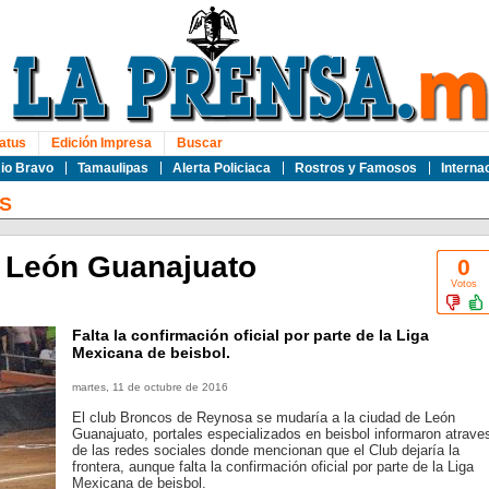
atus
Edición Impresa
Buscar
io Bravo
Tamaulipas
Alerta Policiaca
Rostros y Famosos
Interna
S
a León Guanajuato
0
Votos
Falta la confirmación oficial por parte de la Liga
Mexicana de beisbol.
martes, 11 de octubre de 2016
El club Broncos de Reynosa se mudaría a la ciudad de León
Guanajuato, portales especializados en beisbol informaron atrave
de las redes sociales donde mencionan que el Club dejaría la
frontera, aunque falta la confirmación oficial por parte de la Liga
Mexicana de beisbol.