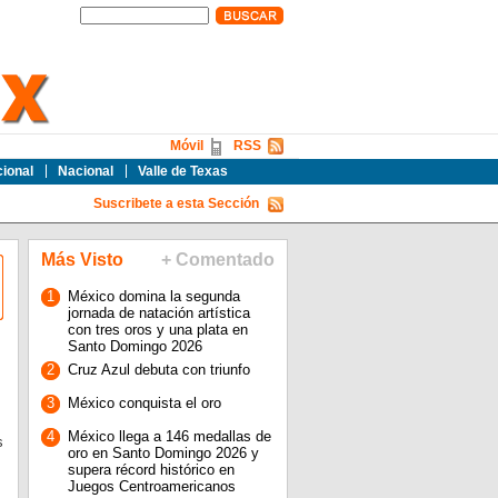
Móvil
RSS
cional
Nacional
Valle de Texas
Suscribete a esta Sección
Más Visto
+ Comentado
1
México domina la segunda
jornada de natación artística
con tres oros y una plata en
Santo Domingo 2026
2
Cruz Azul debuta con triunfo
3
México conquista el oro
4
México llega a 146 medallas de
s
oro en Santo Domingo 2026 y
supera récord histórico en
Juegos Centroamericanos