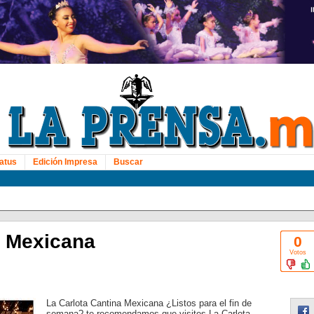
atus
Edición Impresa
Buscar
a Mexicana
0
Votos
La Carlota Cantina Mexicana ¿Listos para el fin de
semana? te recomendamos que visites La Carlota