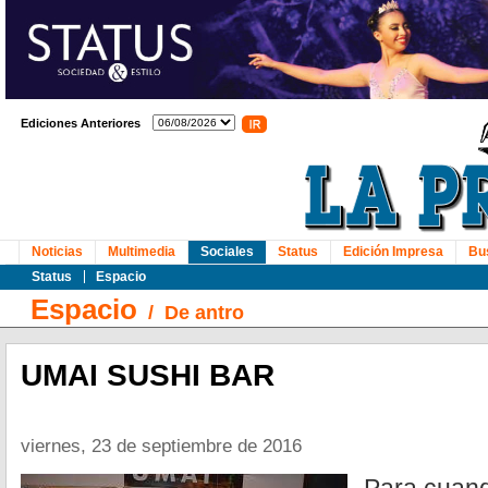
Ediciones Anteriores
Noticias
Multimedia
Sociales
Status
Edición Impresa
Bu
Status
Espacio
Espacio
/
De antro
UMAI SUSHI BAR
viernes, 23 de septiembre de 2016