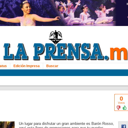
atus
Edición Impresa
Buscar
0
Votos
Un lugar para disfrutar un gran ambiente es Barón Rosso,
aquí esta lleno de promociones para que tu puedas