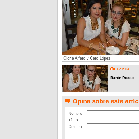
Gloria Alfaro y Caro López.
Galería
Barón Rosso
Opina sobre este artíc
Nombre
Título
Opinion