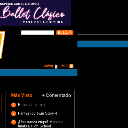
Móvil
RSS
Más Visto
+ Comentado
1
Especial festejo
2
Fantástico Twin Story 4
3
¡Una nueva etapa! Monique
finaliza High School