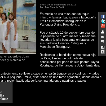
lunes, 19 de septiembre de 2016
Por: Ana Claudia Delfín
En medio de una misa con un toque
íntimo y familiar, bautizaron a la pequeña
Emilia Hernández Rodríguez en la
Parroquia Divina Providencia.
Fue el sábado 10 de septiembre cuando
la pequeña de cuatro meses y medio fue
llevada a la pila bautismal en brazos de
sus padrinos Horacio Rodríguez y
Marcela de Rodríguez.
Recibiendo la bendición como nueva hija
ia, el sacerdote Juan
de Dios, Emilia fue colmada de
ández y Marcela de
bendiciones por parte de sus padres Irayda
Rodríguez de Hernández y Julio Hernández.
ontecimiento se llevó a cabo en el salón Legacy en el cual los invitados
or a la pequeña Emilia, disfrutando de una tarde agradable, donde ahora el
a la recién bautizada sería compartida entre padrinos y padres.
er
lia
ríguez