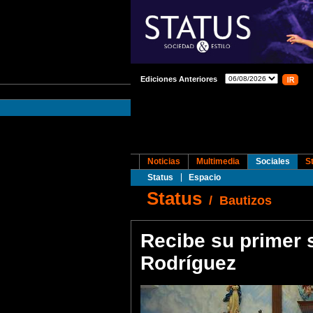
Ediciones Anteriores
Noticias
Multimedia
Sociales
S
Status
Espacio
Status
/
Bautizos
Recibe su primer
Rodríguez