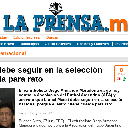
atus
Edición Impresa
Buscar
io Bravo
Tamaulipas
Alerta Policiaca
Rostros y Famosos
Interna
ternacional
ebe seguir en la selección
0
Votos
a para rato
El exfutbolista Diego Armando Maradona cargó hoy
contra la Asociación del Fútbol Argentino (AFA) y
aseveró que Lionel Messi debe seguir en la selección
nacional porque el astro "tiene cuerda para rato"
lunes, 27 de junio de 2016
Buenos Aires, 27 jun (EFE).- El exfutbolista Diego Armando
Maradona cargó hoy contra la Asociación del Fútbol Argentino