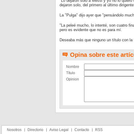
"Lo dejaron solo a Messi y yo no lo quiero 
dejaron solo, del primero al último dirigen
La "Pulga" dijo ayer que "pensándolo mucho 
"La peleé mucho, lo intenté, son cuatro fi
pero es evidente que no es para mí.
Deseaba más que ninguno un título con la s
Opina sobre este artíc
Nombre
Título
Opinion
Nosotros
Directorio
Aviso Legal
Contacto
RSS