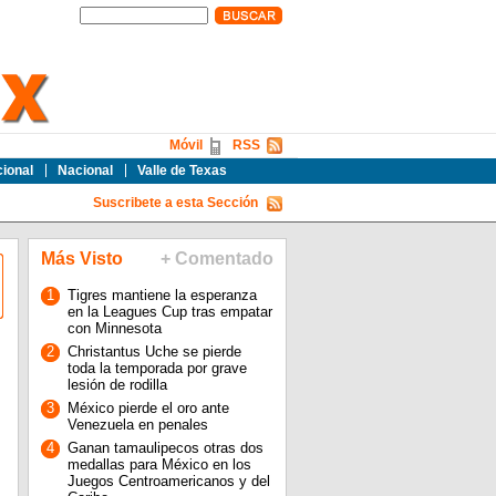
Móvil
RSS
cional
Nacional
Valle de Texas
Suscribete a esta Sección
Más Visto
+ Comentado
1
Tigres mantiene la esperanza
en la Leagues Cup tras empatar
con Minnesota
2
Christantus Uche se pierde
toda la temporada por grave
lesión de rodilla
3
México pierde el oro ante
Venezuela en penales
4
Ganan tamaulipecos otras dos
medallas para México en los
Juegos Centroamericanos y del