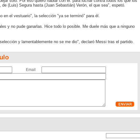
dejar solo. Por eso quiero hablar con él: para luchar contra todos los que los
te, de (Luis) Segura hasta (Juan Sebastián) Verón, el que sea", espetó.
en el vestuario", la selección "ya se terminó" para él.
nales y no pude ganarlas. Hice todo lo posible. Me duele más que a ninguno
elección y lamentablemente no se me dio", declaró Messi tras el partido.
ulo
Email