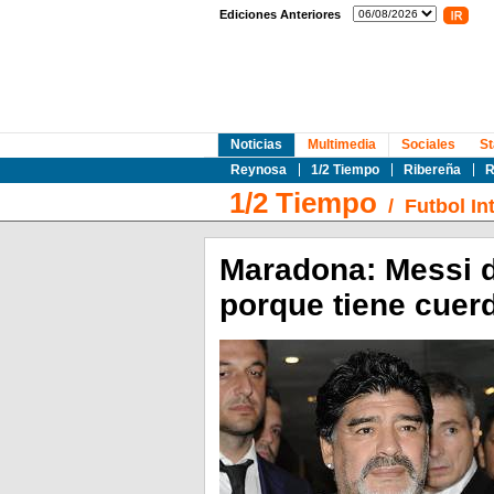
Ediciones Anteriores
Noticias
Multimedia
Sociales
St
Reynosa
1/2 Tiempo
Ribereña
R
1/2 Tiempo
/
Futbol In
Maradona: Messi d
porque tiene cuerd