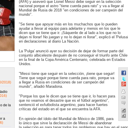
(AFA) y aseveró que Lionel Messi debe seguir en la selección
nacional porque el astro "tiene cuerda para rato" y va a llegar al
Mundial de Rusia de 2018 "en condiciones de ser campeón del
mundo".
"Se tiene que apoyar más en los muchachos que lo pueden
ayudar a llevar al equipo para adelante y menos en los que le
dicen que se tiene que ir. ¡Sáquenle de al lado a los que no lo
dejan ni llorar! No juegan y no lo dejan ni llorar", explicó el 'Pelusa
en declaraciones al diario La Nación.
La 'Pulga' anunció ayer su decisión de dejar de formar parte del
conjunto albiceleste despuén de no conseguir el triunfo ante Chile
en la final de la Copa América Centenario, celebrada en Estados
Unidos.
"Messi tiene que seguir en la selección, ¡tiene que seguir!
Tiene que seguir porque tiene cuerda para rato, porque va
a llegar a Rusia en condiciones de ser campeón del
0/2018)
mundo", añadió Maradona.
tadio
2016)
"Porque los que le dicen que se tiene que ir, lo hacen para
que no veamos el desastre que es el fútbol argentino",
sentenció el exfutbolista argentino, para hacer fuertes
o de la
críticas del estado en el que se encuentra la AFA.
er a
En opinión del ídolo del Mundial de México de 1986, para
6)
lo único que sirve la declaración de Messi de abandonar
la selección es para tapar todos los problemas que hay en el sen