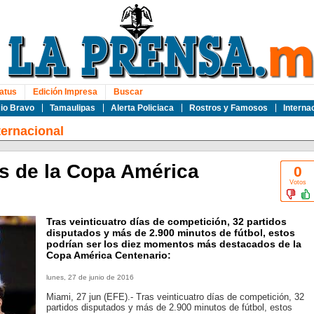
atus
Edición Impresa
Buscar
io Bravo
Tamaulipas
Alerta Policiaca
Rostros y Famosos
Interna
ternacional
s de la Copa América
0
Votos
Tras veinticuatro días de competición, 32 partidos
disputados y más de 2.900 minutos de fútbol, estos
podrían ser los diez momentos más destacados de la
Copa América Centenario:
lunes, 27 de junio de 2016
Miami, 27 jun (EFE).- Tras veinticuatro días de competición, 32
partidos disputados y más de 2.900 minutos de fútbol, estos