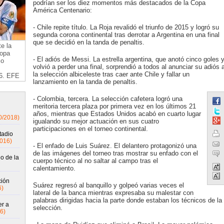
podrían ser los diez momentos más destacados de la Copa
América Centenario:
- Chile repite título. La Roja revalidó el triunfo de 2015 y logró su
segunda corona continental tras derrotar a Argentina en una final
que se decidió en la tanda de penaltis.
e la
Copa
- El adiós de Messi. La estrella argentina, que anotó cinco goles 
io
volvió a perder una final, sorprendió a todos al anunciar su adiós 
la selección albiceleste tras caer ante Chile y fallar un
16. EFE
lanzamiento en la tanda de penaltis.
- Colombia, tercera. La selección cafetera logró una
meritoria tercera plaza por primera vez en los últimos 21
años, mientras que Estados Unidos acabó en cuarto lugar
0/2018)
igualando su mejor actuación en sus cuatro
participaciones en el torneo continental.
tadio
2016)
- El enfado de Luis Suárez. El delantero protagonizó una
de las imágenes del torneo tras mostrar su enfado con el
o de la
cuerpo técnico al no saltar al campo tras el
calentamiento.
ción
Suárez regresó al banquillo y golpeó varias veces el
6)
lateral de la banca mientras expresaba su malestar con
palabras dirigidas hacia la parte donde estaban los técnicos de la
er a
selección.
6)