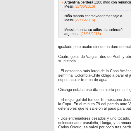
Argentina perderá 1200 mdd con renunci
Messi
(27/06/2016)
Niño manda conmovedor mensaje a
Messi
(27/06/2016)
Messi anuncia su adiós a la selección
argentina
(26/06/2016)
igualado pero acabo siendo un duro correct
Cuatro goles de Vargas, dos de Puch y otro
su historia.
- El descanso más largo de la Copa América
semifinal Colombia-Chile obligó a parar el
espectacular tromba de agua.
Chicago estaba ese día en alerta por la lle
- El mejor gol del torneo. El mexicano Jes
la Copa. En el minuto 79 del partido ante 
defensores que le salieron al paso para ba
- Dos entrenadores cesados y uno tocado. 
seleccionador brasileño, Dunga, y la renu
Carlos Osorio, se salvó por poco tras perde