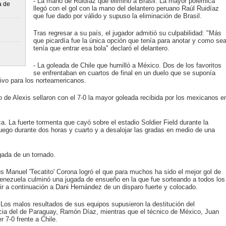
- La mano de Ruidíaz que eliminó a Brasil. La mayor polémica
a de
llegó con el gol con la mano del delantero peruano Raúl Ruidíaz
que fue dado por válido y supuso la eliminación de Brasil.
Tras regresar a su país, el jugador admitió su culpabilidad: "Más
que picardía fue la única opción que tenía para anotar y como se
tenía que entrar esa bola" declaró el delantero.
- La goleada de Chile que humilló a México. Dos de los favoritos
se enfrentaban en cuartos de final en un duelo que se suponía
ivo para los norteamericanos.
 de Alexis sellaron con el 7-0 la mayor goleada recibida por los mexicanos e
. La fuerte tormenta que cayó sobre el estadio Soldier Field durante la
 juego durante dos horas y cuarto y a desalojar las gradas en medio de una
gada de un tornado.
ús Manuel 'Tecatito' Corona logró el que para muchos ha sido el mejor gol de
Venezuela culminó una jugada de ensueño en la que fue sorteando a todos los
tir a continuación a Dani Hernández de un disparo fuerte y colocado.
Los malos resultados de sus equipos supusieron la destitución del
ncia del de Paraguay, Ramón Díaz, mientras que el técnico de México, Juan
r 7-0 frente a Chile.