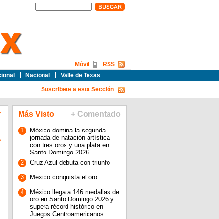
Móvil
RSS
cional
Nacional
Valle de Texas
Suscribete a esta Sección
Más Visto
+ Comentado
1
México domina la segunda
jornada de natación artística
con tres oros y una plata en
Santo Domingo 2026
2
Cruz Azul debuta con triunfo
3
México conquista el oro
4
México llega a 146 medallas de
oro en Santo Domingo 2026 y
supera récord histórico en
Juegos Centroamericanos