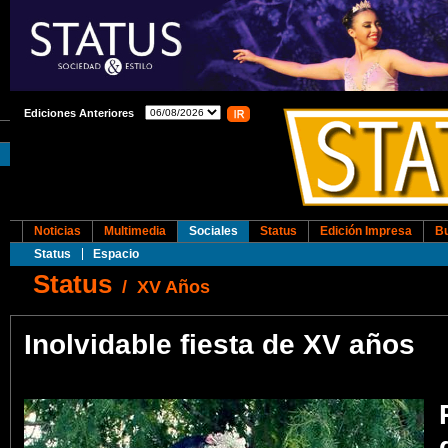
Ediciones Anteriores
Noticias
Multimedia
Sociales
Status
Edición Impresa
B
Status
Espacio
Status
/
XV Años
Inolvidable fiesta de XV años