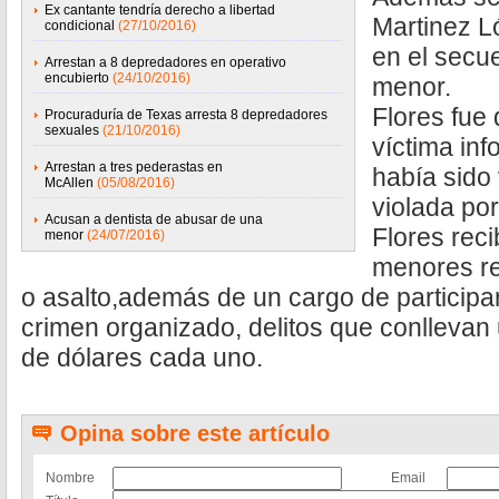
Ex cantante tendría derecho a libertad
Martinez L
condicional
(27/10/2016)
en el secue
Arrestan a 8 depredadores en operativo
encubierto
(24/10/2016)
menor.
Flores fue 
Procuraduría de Texas arresta 8 depredadores
sexuales
(21/10/2016)
víctima inf
Arrestan a tres pederastas en
había sido
McAllen
(05/08/2016)
violada po
Acusan a dentista de abusar de una
Flores reci
menor
(24/07/2016)
menores re
o asalto,además de un cargo de participar
crimen organizado, delitos que conllevan 
de dólares cada uno.
Opina sobre este artículo
Nombre
Email