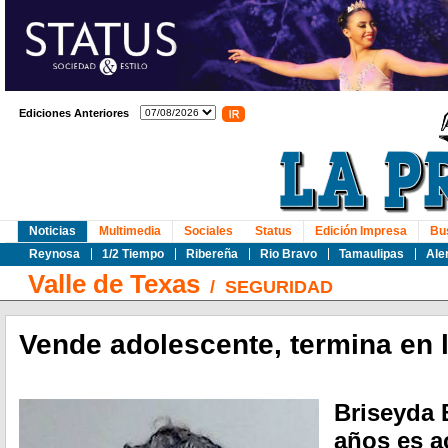
Ediciones Anteriores
Noticias
Multimedia
Sociales
Status
Edición Impresa
Bu
Reynosa
1/2 Tiempo
Ribereña
Rio Bravo
Tamaulipas
Ale
Valle de Texas
/
SEGURIDAD
Vende adolescente, termina en l
Briseyda 
años es a