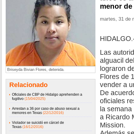
menor de 
martes, 31 de
HIDALGO.
Las autorid
alguacil d
lograron d
Briseyda Bivian Flores, detenida.
Flores de 
vender a u
Relacionado
De acuerdo
Oficiales de CBP de Hidalgo aprehenden a
fugitivo
(15/04/2025)
oficiales r
la semana 
Arrestan a 36 por caso de abuso sexual a
menores en Texas
(22/12/2016)
a Ricardo 
Violador se suicidó en cárcel de
Mission.
Texas
(16/12/2016)
Además se 