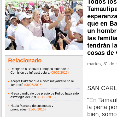
Todos los
Tamaulipa
esperanza
que en Ba
un hombre
las famil
tendrán l
cosas de 
Relacionado
martes, 31 de
Designan a Baltazar Hinojosa titular de la
Comisión de Infraestructura
(09/09/2016)
Acepta Baltazar que el voto mayoritario no le
favoreció
(06/06/2016)
SAN CARL
Niega candidato que plagio de Pulido haya sido
estrategia del PRI
(01/06/2016)
“En Tamau
la pena po
Habla Marcela de sus metas y
prioridades
(31/05/2016)
bien, somo