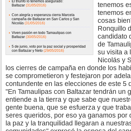
El triunfo lo tenemos asegurado:
tenemos e
Baltazar
(31/05/2016)
tenemos en
Con alegría y esperanza cierra Marcela
cosas bien
campaña de Baltazar en San Carlos y San
Nicolás
(31/05/2016)
Ronquillo 
Viven pasión en todo Tamaulipas con
candidato 
Baltazar
(30/05/2016)
de Tamauli
5 de junio, voto por la paz social y prosperidad
su visita a
con Baltazar y Neto
(29/05/2016)
Nicolás y 
los cierres de campaña en donde los habi
se comprometieron y festejaron por adela
contundente en las elecciones de este 5 d
"En Tamaulipas con Baltazar tendrán un 
entiende a la tierra y que sabe que nuestro
gente buena, que se esfuerza y que trabaj
seres queridos, por eso ya ganamos por
la paz y la tranquilidad llegaran a nuestr