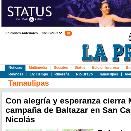
Ediciones Anteriores
Noticias
Multimedia
Sociales
Status
Edición Impresa
Bu
Reynosa
1/2 Tiempo
Ribereña
Rio Bravo
Tamaulipas
Ale
Tamaulipas
Con alegría y esperanza cierra 
campaña de Baltazar en San Ca
Nicolás