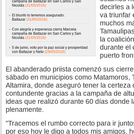
campaña de Baltazar en San Carlos y San
decirles a 
Nicolás
(31/05/2016)
va triunfar
El triunfo lo tenemos asegurado:
Baltazar
(31/05/2016)
muchos má
Con alegría y esperanza cierra Marcela
Tamaulipas
campaña de Baltazar en San Carlos y San
la coalició
Nicolás
(31/05/2016)
durante el
5 de junio, voto por la paz social y prosperidad
con Baltazar y Neto
(29/05/2016)
puerto fron
El abanderado priista comenzó sus cierr
sábado en municipios como Matamoros, 
Altamira, donde aseguró tener la certeza d
contundente gracias a la campaña de altu
ideas que realizó durante 60 días donde la
plenamente.
"Tracemos el rumbo correcto para ir junto
por eso hoy le digo a todos mis amigos, 