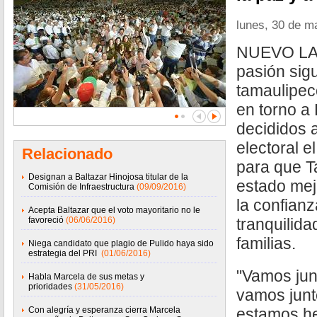
lunes, 30 de m
NUEVO LAR
pasión sig
tamaulipeco
en torno a 
decididos a 
electoral e
Relacionado
para que T
Designan a Baltazar Hinojosa titular de la
estado mej
Comisión de Infraestructura
(09/09/2016)
la confianz
Acepta Baltazar que el voto mayoritario no le
favoreció
(06/06/2016)
tranquilida
familias.
Niega candidato que plagio de Pulido haya sido
estrategia del PRI
(01/06/2016)
"Vamos junt
Habla Marcela de sus metas y
prioridades
(31/05/2016)
vamos junt
Con alegría y esperanza cierra Marcela
estamos he