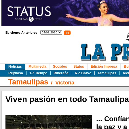
Ediciones Anteriores
Noticias
Multimedia
Sociales
Status
Edición Impresa
Bu
Reynosa
1/2 Tiempo
Ribereña
Rio Bravo
Tamaulipas
Ale
Tamaulipas
/
Victoria
Viven pasión en todo Tamaulipa
... Confía
la paz y a