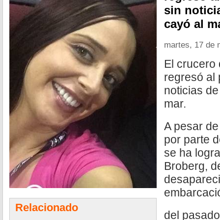
sin notici
cayó al m
martes, 17 de
El crucero
regresó al
noticias de
mar.
A pesar de
por parte 
se ha logr
Broberg, d
desapareci
embarcació
Relacionado
del pasado