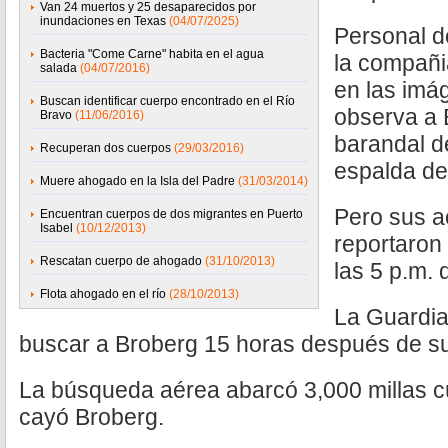
Van 24 muertos y 25 desaparecidos por
inundaciones en Texas
(04/07/2025)
Personal d
Bacteria "Come Carne" habita en el agua
la compañi
salada
(04/07/2016)
en las imá
Buscan identificar cuerpo encontrado en el Río
observa a 
Bravo
(11/06/2016)
barandal d
Recuperan dos cuerpos
(29/03/2016)
espalda de
Muere ahogado en la Isla del Padre
(31/03/2014)
Pero sus a
Encuentran cuerpos de dos migrantes en Puerto
Isabel
(10/12/2013)
reportaron
Rescatan cuerpo de ahogado
(31/10/2013)
las 5 p.m. 
Flota ahogado en el río
(28/10/2013)
La Guardi
buscar a Broberg 15 horas después de su
La búsqueda aérea abarcó 3,000 millas cú
cayó Broberg.