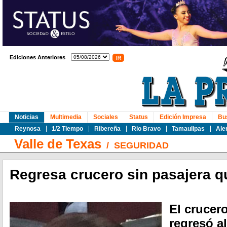
Ediciones Anteriores
Noticias
Multimedia
Sociales
Status
Edición Impresa
Bu
Reynosa
1/2 Tiempo
Ribereña
Rio Bravo
Tamaulipas
Ale
Valle de Texas
/
SEGURIDAD
Regresa crucero sin pasajera q
El crucer
regresó a