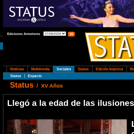
Ediciones Anteriores
Noticias
Multimedia
Sociales
Status
Edición Impresa
B
Status
Espacio
Status
/
XV Años
Llegó a la edad de las ilusione