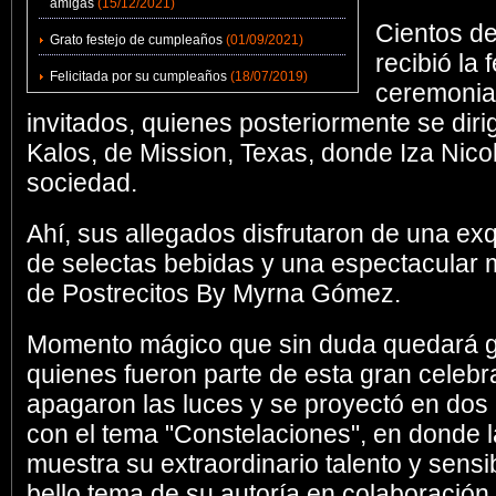
amigas
(15/12/2021)
Cientos de
Grato festejo de cumpleaños
(01/09/2021)
recibió la 
Felicitada por su cumpleaños
(18/07/2019)
ceremonia 
invitados, quienes posteriormente se diri
Kalos, de Mission, Texas, donde Iza Nico
sociedad.
Ahí, sus allegados disfrutaron de una e
de selectas bebidas y una espectacular 
de Postrecitos By Myrna Gómez.
Momento mágico que sin duda quedará g
quienes fueron parte de esta gran celebr
apagaron las luces y se proyectó en dos 
con el tema "Constelaciones", en donde l
muestra su extraordinario talento y sensibi
bello tema de su autoría en colaboración