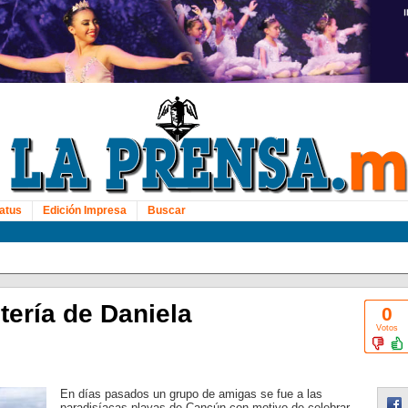
atus
Edición Impresa
Buscar
tería de Daniela
0
Votos
En días pasados un grupo de amigas se fue a las
paradisíacas playas de Cancún con motivo de celebrar