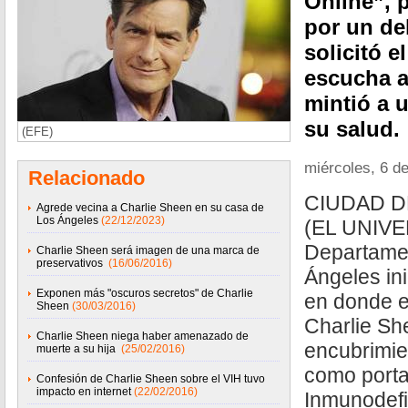
Online”, p
por un del
solicitó 
escucha a
mintió a 
su salud.
(EFE)
miércoles, 6 de
Relacionado
CIUDAD DE
Agrede vecina a Charlie Sheen en su casa de
Los Ángeles
(22/12/2023)
(EL UNIVE
Departamen
Charlie Sheen será imagen de una marca de
preservativos
(16/06/2016)
Ángeles ini
Exponen más "oscuros secretos" de Charlie
en donde e
Sheen
(30/03/2016)
Charlie Sh
Charlie Sheen niega haber amenazado de
encubrimie
muerte a su hija
(25/02/2016)
como porta
Confesión de Charlie Sheen sobre el VIH tuvo
impacto en internet
(22/02/2016)
Inmunodefi