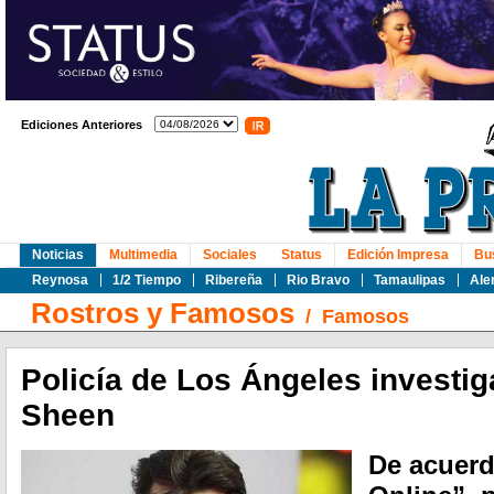
Ediciones Anteriores
Noticias
Multimedia
Sociales
Status
Edición Impresa
Bu
Reynosa
1/2 Tiempo
Ribereña
Rio Bravo
Tamaulipas
Ale
Rostros y Famosos
/
Famosos
Policía de Los Ángeles investig
Sheen
De acuerd