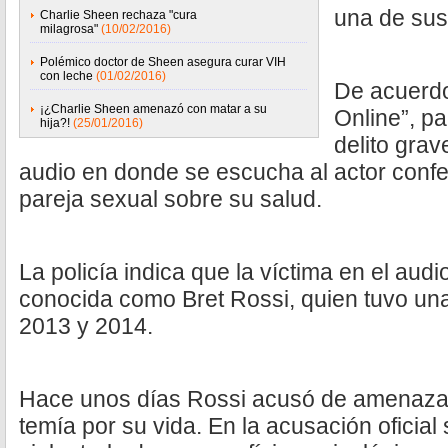
una de sus
Charlie Sheen rechaza "cura
milagrosa"
(10/02/2016)
Polémico doctor de Sheen asegura curar VIH
con leche
(01/02/2016)
De acuerdo
¡¿Charlie Sheen amenazó con matar a su
Online”, pa
hija?!
(25/01/2016)
delito grave
audio en donde se escucha al actor confe
pareja sexual sobre su salud.
La policía indica que la víctima en el aud
conocida como Bret Rossi, quien tuvo un
2013 y 2014.
Hace unos días Rossi acusó de amenazas
temía por su vida. En la acusación oficia