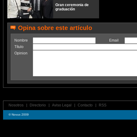
Gran ceremonia de
graduación
Opina sobre este artículo
Nombre
Email
Título
Opinion
Nosotros
Directorio
Aviso Legal
Contacto
RSS
© Novus 2009