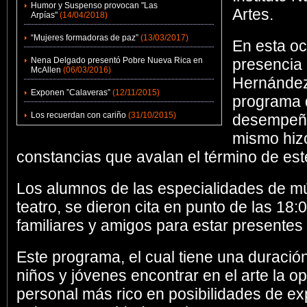
Humor y Suspenso provocan "Las
Artes.
Arpías"
(14/04/2018)
“Mujeres formadoras de paz”
(13/03/2017)
En esta oc
Nena Delgado presentó Pobre Nueva Rica en
presencia 
McAllen
(06/03/2016)
Hernández
Exponen ”Calaveras”
(12/11/2015)
programa q
Los recuerdan con cariño
(31/10/2015)
desempeño
mismo hizo
constancias que avalan el término de est
Los alumnos de las especialidades de mús
teatro, se dieron cita en punto de las 1
familiares y amigos para estar presentes 
Este programa, el cual tiene una duració
niños y jóvenes encontrar en el arte la o
personal más rico en posibilidades de e