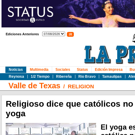
Ediciones Anteriores
Noticias
Multimedia
Sociales
Status
Edición Impresa
Bu
Reynosa
1/2 Tiempo
Ribereña
Rio Bravo
Tamaulipas
Ale
Valle de Texas
/
RELIGION
Religioso dice que católicos n
yoga
El yoga es