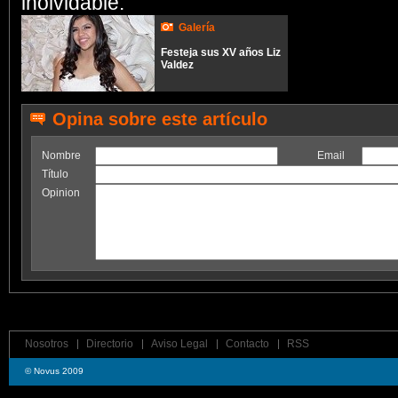
inolvidable.
Galería
Festeja sus XV años Liz
Valdez
Opina sobre este artículo
Nombre
Email
Título
Opinion
Nosotros
Directorio
Aviso Legal
Contacto
RSS
© Novus 2009