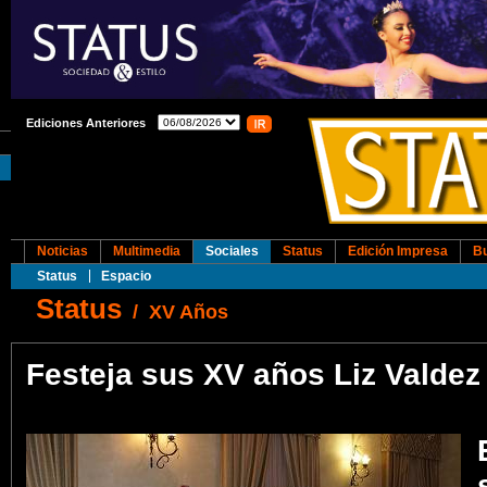
Ediciones Anteriores
Noticias
Multimedia
Sociales
Status
Edición Impresa
B
Status
Espacio
Status
/
XV Años
Festeja sus XV años Liz Valdez