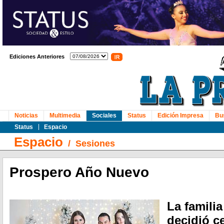
Ediciones Anteriores
Noticias
Multimedia
Sociales
Status
Edición Impresa
Bu
Status
Espacio
Espacio
/
Sesiones
Prospero Año Nuevo
La famili
decidió c