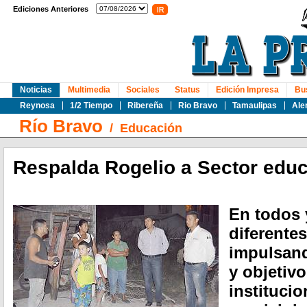
Ediciones Anteriores
Noticias
Multimedia
Sociales
Status
Edición Impresa
Bu
Reynosa
1/2 Tiempo
Ribereña
Rio Bravo
Tamaulipas
Ale
Río Bravo
/
Educación
Respalda Rogelio a Sector educ
En todos 
diferentes
impulsand
y objetivo
institucio