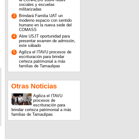
sociales y escuelas
militarizadas
3
Brindará Familia UAT un
moderno espacio con sentido
humano en la nueva sede del
COMASS
4
Abre USJT oportunidad para
presentar examen de admisión,
este sábado
r
5
Agiliza el ITAVU procesos de
escrituración para brindar
certeza patrimonial a más
familias de Tamaulipas
Otras Noticias
Agiliza el ITAVU
procesos de
escrituración para
brindar certeza patrimonial a más
familias de Tamaulipas