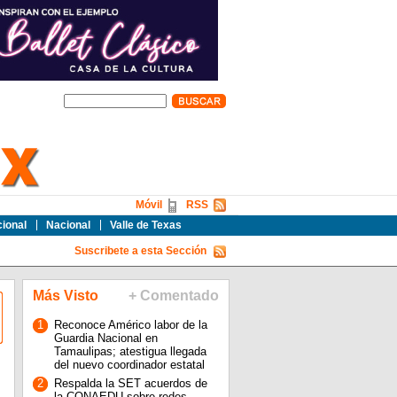
Móvil
RSS
cional
Nacional
Valle de Texas
Suscribete a esta Sección
Más Visto
+ Comentado
1
Reconoce Américo labor de la
Guardia Nacional en
Tamaulipas; atestigua llegada
del nuevo coordinador estatal
2
Respalda la SET acuerdos de
la CONAEDU sobre redes