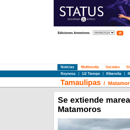
Ediciones Anteriores
Noticias
Multimedia
Sociales
St
Reynosa
1/2 Tiempo
Ribereña
R
Tamaulipas
/
Matamor
Se extiende marea 
Matamoros