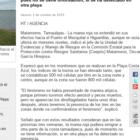
pues no se tiene información, si se ha detectado en
otra playa
viernes, 2 de octubre de 2015
HT / AGENCIA
Matamoros, Tamaulipas.- La marea roja se extendió en sus
efectos hacia el Puerto el Mezquital e Higuerillas, aunque en esta
ultima en menores niveles, indicó el jefe de la Unidad de
Evidencias y Manejo de Riesgos en la Comisión Estatal para la
hacia el
Protección contra Riesgos Sanitarios (Coepris) Matamoros, Osca
moros
García Hinojosa.
Expresó que en los monitoreos que se realizan en la Playa Costa
Azul, los índices de la toxina se han elevado tanto, que
se contabilizan 500 mil células por litro en la zona norte y
centro, aunque en la zona sur fueron 800 mil células.
ir el
"El fenómeno se había presentado de manera atípica,
porque primero tuvimos efecto aerosol y peces muertos,
Playa
pero no aparecían los dinoflagelados hasta unos días
después, ahora tenemos la presencia de los tres en las
zonas donde va confirmándose el fenómeno", explicó.
o,
Señaló que con estos resultados consideran que en las
próximas tres semanas, la marea roja pudiera emigrar a
s en
otra parte de la costa tamaulipeca, pues de momento no
se tiene información, si en otra playa se ha detectado su
presencia.