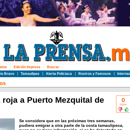
atus
Edición Impresa
Buscar
io Bravo
Tamaulipas
Alerta Policiaca
Rostros y Famosos
Interna
os
roja a Puerto Mezquital de
0
Votos
Se considera que en las próximas tres semanas,
pudiera emigrar a otra parte de la costa tamaulipeca,