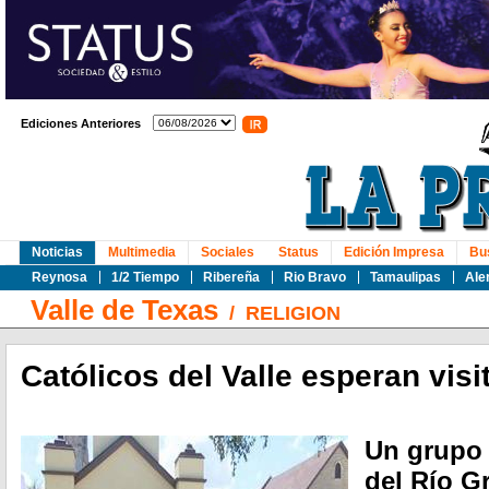
Ediciones Anteriores
Noticias
Multimedia
Sociales
Status
Edición Impresa
Bu
Reynosa
1/2 Tiempo
Ribereña
Rio Bravo
Tamaulipas
Ale
Valle de Texas
/
RELIGION
Católicos del Valle esperan visi
Un grupo 
del Río G