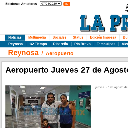
Ediciones Anteriores
Noticias
Multimedia
Sociales
Status
Edición Impresa
Bu
Reynosa
1/2 Tiempo
Ribereña
Rio Bravo
Tamaulipas
Ale
Reynosa
/
Aeropuerto
Aeropuerto Jueves 27 de Agost
jueves, 27 de agosto d