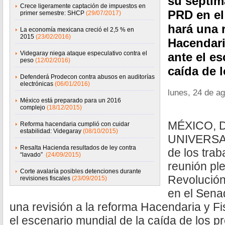
su séptim
Crece ligeramente captación de impuestos en
PRD en el
primer semestre: SHCP
(29/07/2017)
hará una r
La economía mexicana creció el 2,5 % en
2015
(23/02/2016)
Hacendari
Videgaray niega ataque especulativo contra el
ante el e
peso
(12/02/2016)
caída de l
Defenderá Prodecon contra abusos en auditorías
electrónicas
(06/01/2016)
lunes, 24 de a
México está preparado para un 2016
complejo
(18/12/2015)
MÉXICO, D.
Reforma hacendaria cumplió con cuidar
estabilidad: Videgaray
(08/10/2015)
UNIVERSAL
Resalta Hacienda resultados de ley contra
de los tra
“lavado”
(24/09/2015)
reunión ple
Corte avalaría posibles detenciones durante
Revolució
revisiones fiscales
(23/09/2015)
en el Sena
una revisión a la reforma Hacendaria y Fi
el escenario mundial de la caída de los pr