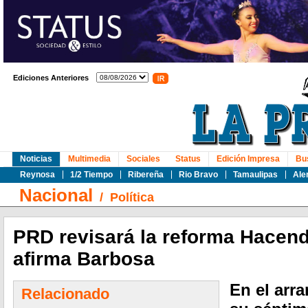
Ediciones Anteriores
Noticias
Multimedia
Sociales
Status
Edición Impresa
Bu
Reynosa
1/2 Tiempo
Ribereña
Rio Bravo
Tamaulipas
Ale
Nacional
/
Política
PRD revisará la reforma Hacenda
afirma Barbosa
En el arr
Relacionado