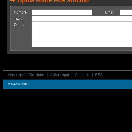
Opina sobre este artículo
Nombre
Email
Título
Opinion
Nosotros
Directorio
Aviso Legal
Contacto
RSS
© Novus 2009