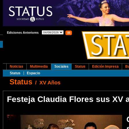
Ediciones Anteriores
Noticias
Multimedia
Sociales
Status
Edición Impresa
B
Status
Espacio
Status
/
XV Años
Festeja Claudia Flores sus XV 