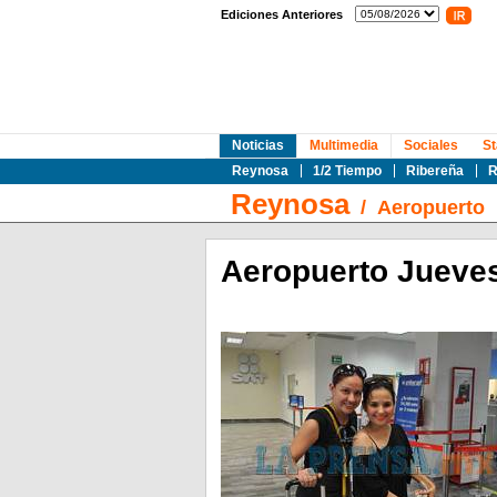
Ediciones Anteriores
Noticias
Multimedia
Sociales
St
Reynosa
1/2 Tiempo
Ribereña
R
Reynosa
/
Aeropuerto
Aeropuerto Jueves