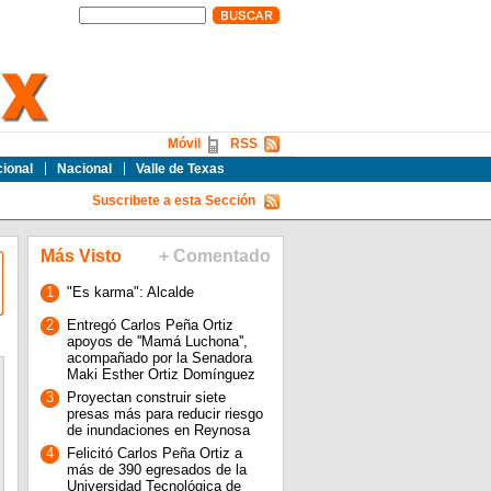
Móvil
RSS
cional
Nacional
Valle de Texas
Suscribete a esta Sección
Más Visto
+ Comentado
1
"Es karma": Alcalde
2
Entregó Carlos Peña Ortiz
apoyos de ''Mamá Luchona'',
acompañado por la Senadora
Maki Esther Ortiz Domínguez
3
Proyectan construir siete
presas más para reducir riesgo
de inundaciones en Reynosa
4
Felicitó Carlos Peña Ortiz a
más de 390 egresados de la
Universidad Tecnológica de