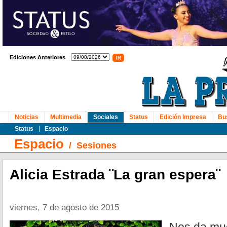
Ediciones Anteriores
Noticias
Multimedia
Sociales
Status
Edición Impresa
Bu
Status
Espacio
Espacio
/
Sesiones
Alicia Estrada ¨La gran espera¨
viernes, 7 de agosto de 2015