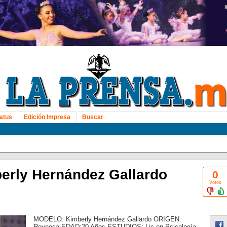
atus
Edición Impresa
Buscar
erly Hernández Gallardo
0
Votos
MODELO: Kimberly Hernández Gallardo ORIGEN:
Reynosa EDAD:20 Años ESTUDIOS: Lic en Psicología.