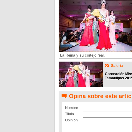
La Reina y su cortejo real.
Galería
Coronación Mis
Tamaulipas 201
Opina sobre este artíc
Nombre
Título
Opinion