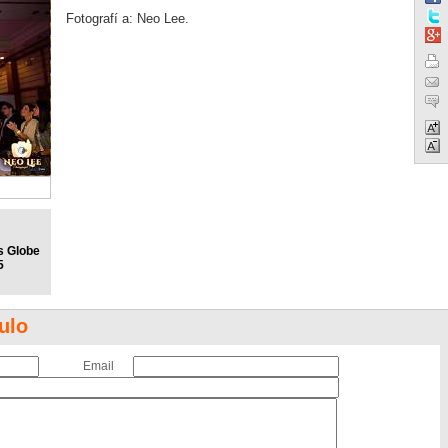
Fotografí a: Neo Lee.
s Globe
5
ulo
Email