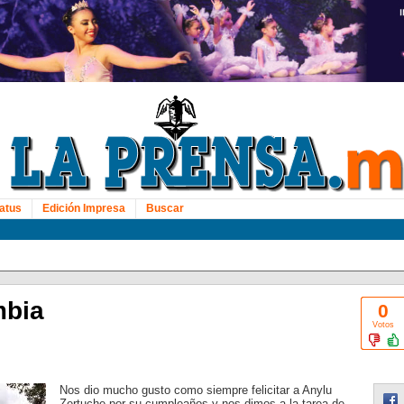
atus
Edición Impresa
Buscar
mbia
0
Votos
Nos dio mucho gusto como siempre felicitar a Anylu
Zertuche por su cumpleaños y nos dimos a la tarea de