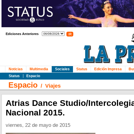
Ediciones Anteriores
Noticias
Multimedia
Sociales
Status
Edición Impresa
Bu
Status
Espacio
Espacio
/
Viajes
Atrias Dance Studio/Intercolegia
Nacional 2015.
viernes, 22 de mayo de 2015