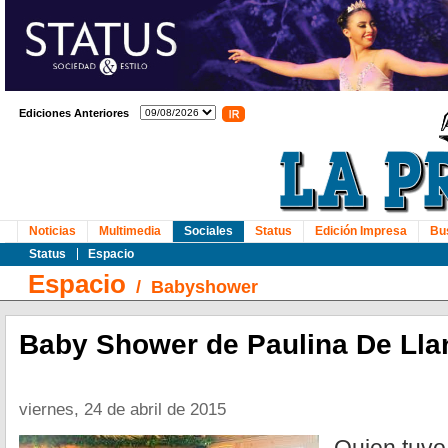
Ediciones Anteriores
Noticias
Multimedia
Sociales
Status
Edición Impresa
Bu
Status
Espacio
Espacio
/
Babyshower
Baby Shower de Paulina De Lla
viernes, 24 de abril de 2015