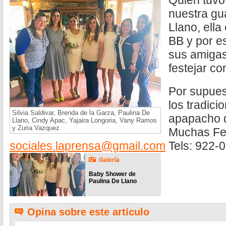
Quien tuvo
nuestra gu
Llano, ella
BB y por e
sus amigas
festejar co
Por supues
los tradici
Silvia Saldivar, Brenda de la Garza, Paulina De
apapacho d
Llano, Cindy Apac, Yajaira Longoria, Vany Ramos
y Zuria Vazquez.
Muchas Fel
sociales.laprensa@gmail.com
Tels: 922-
Galería
Baby Shower de
Paulina De Llano
Opina sobre este artículo