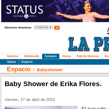
Ediciones Anteriores
Noticias
Multimedia
Sociales
Status
Edición Impresa
Bu
Status
Espacio
Espacio
/
Babyshower
Baby Shower de Erika Flores.
viernes, 17 de abril de 2015