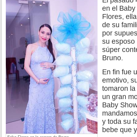
El pasado 
en el Baby
Flores, el
de su fami
por supues
su esposo 
súper cont
Bruno.
En fin fue
emotivo, s
tomaron la
un gran mo
Baby Show
mandamos 
y toda su f
bebe que y