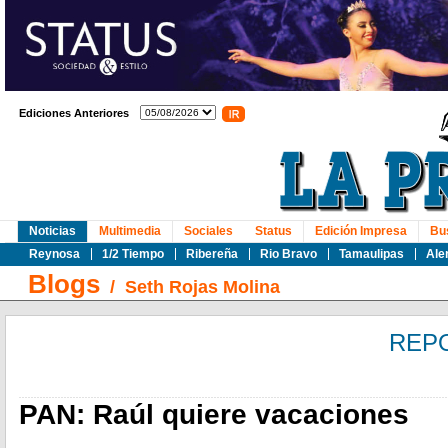
Ediciones Anteriores
Noticias
Multimedia
Sociales
Status
Edición Impresa
Bu
Reynosa
1/2 Tiempo
Ribereña
Rio Bravo
Tamaulipas
Ale
Blogs
/
Seth Rojas Molina
REP
PAN: Raúl quiere vacaciones