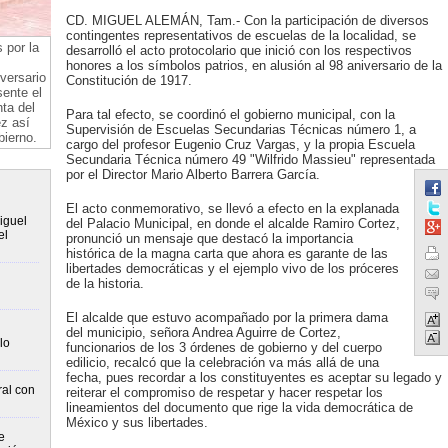
CD. MIGUEL ALEMÁN, Tam.- Con la participación de diversos
contingentes representativos de escuelas de la localidad, se
por la
desarrolló el acto protocolario que inició con los respectivos
honores a los símbolos patrios, en alusión al 98 aniversario de la
versario
Constitución de 1917.
ente el
ta del
Para tal efecto, se coordinó el gobierno municipal, con la
z así
Supervisión de Escuelas Secundarias Técnicas número 1, a
bierno.
cargo del profesor Eugenio Cruz Vargas, y la propia Escuela
Secundaria Técnica número 49 "Wilfrido Massieu" representada
por el Director Mario Alberto Barrera García.
El acto conmemorativo, se llevó a efecto en la explanada
iguel
del Palacio Municipal, en donde el alcalde Ramiro Cortez,
el
pronunció un mensaje que destacó la importancia
histórica de la magna carta que ahora es garante de las
libertades democráticas y el ejemplo vivo de los próceres
de la historia.
El alcalde que estuvo acompañado por la primera dama
del municipio, señora Andrea Aguirre de Cortez,
lo
funcionarios de los 3 órdenes de gobierno y del cuerpo
edilicio, recalcó que la celebración va más allá de una
fecha, pues recordar a los constituyentes es aceptar su legado y
ral con
reiterar el compromiso de respetar y hacer respetar los
lineamientos del documento que rige la vida democrática de
México y sus libertades.
e