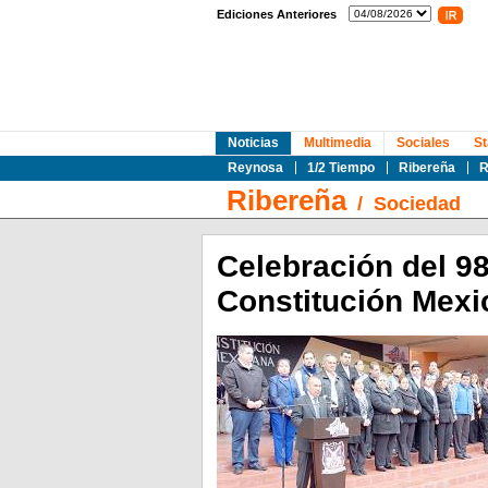
Ediciones Anteriores
Noticias
Multimedia
Sociales
St
Reynosa
1/2 Tiempo
Ribereña
R
Ribereña
/
Sociedad
Celebración del 98
Constitución Mexi