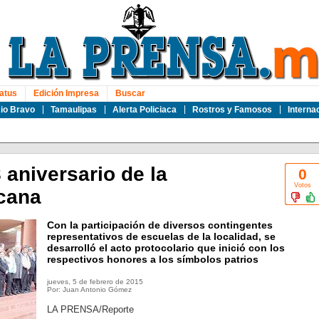
atus
Edición Impresa
Buscar
io Bravo
Tamaulipas
Alerta Policiaca
Rostros y Famosos
Interna
 aniversario de la
0
Votos
cana
Con la participación de diversos contingentes
representativos de escuelas de la localidad, se
desarrolló el acto protocolario que inició con los
respectivos honores a los símbolos patrios
jueves, 5 de febrero de 2015
Por: Juan Antonio Gómez
LA PRENSA/Reporte