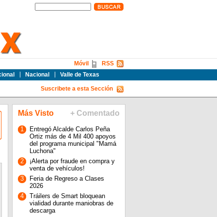
Móvil
RSS
cional
Nacional
Valle de Texas
Suscribete a esta Sección
Más Visto
+ Comentado
1
Entregó Alcalde Carlos Peña
Ortiz más de 4 Mil 400 apoyos
del programa municipal "Mamá
Luchona"
2
¡Alerta por fraude en compra y
venta de vehículos!
3
Feria de Regreso a Clases
2026
4
Tráilers de Smart bloquean
vialidad durante maniobras de
descarga