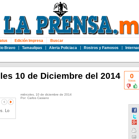
atus
Edición Impresa
Buscar
io Bravo
Tamaulipas
Alerta Policiaca
Rostros y Famosos
Interna
les 10 de Diciembre del 2014
0
Votos
miércoles, 10 de diciembre de 2014
Por: Carlos Casiano
s. Lo