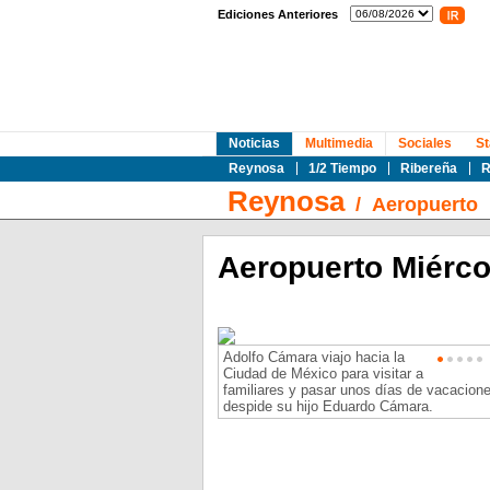
Ediciones Anteriores
Noticias
Multimedia
Sociales
St
Reynosa
1/2 Tiempo
Ribereña
R
Reynosa
/
Aeropuerto
Aeropuerto Miérco
Adolfo Cámara viajo hacia la
Ciudad de México para visitar a
familiares y pasar unos días de vacacione
despide su hijo Eduardo Cámara.