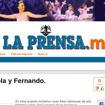
atus
Edición Impresa
Buscar
la y Fernando.
0
Votos
En esta ocasión incluimos unas fotos hermosas de una
hermosa unión. Aquí un poco de lo que fue la