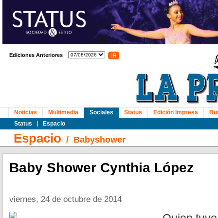
Ediciones Anteriores
Noticias
Multimedia
Sociales
Status
Edición Impresa
Bu
Status
Espacio
Espacio
/
Babyshower
Baby Shower Cynthia López
viernes, 24 de octubre de 2014