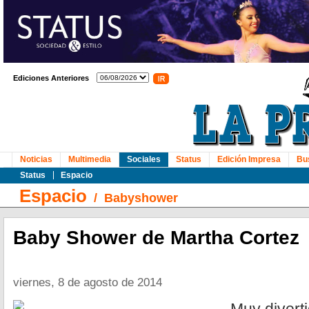
Ediciones Anteriores
Noticias
Multimedia
Sociales
Status
Edición Impresa
Bu
Status
Espacio
Espacio
/
Babyshower
Baby Shower de Martha Cortez
viernes, 8 de agosto de 2014