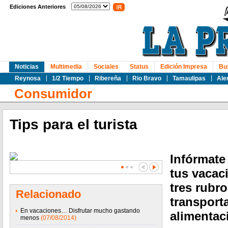
Ediciones Anteriores
Noticias
Multimedia
Sociales
Status
Edición Impresa
Bu
Reynosa
1/2 Tiempo
Ribereña
Rio Bravo
Tamaulipas
Ale
Consumidor
Tips para el turista
Infórmate
tus vacac
tres rubr
Relacionado
transport
En vacaciones… Disfrutar mucho gastando
alimentac
menos
(07/08/2014)