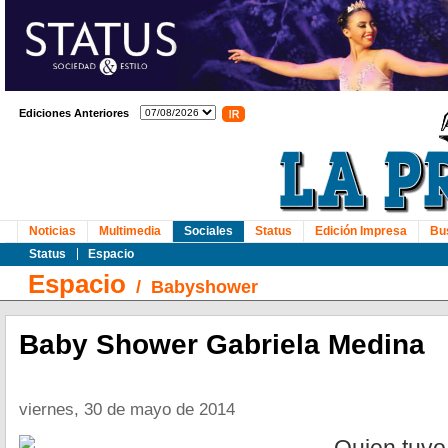
Ediciones Anteriores
Noticias
Multimedia
Sociales
Status
Edición Impresa
Bu
Status
Espacio
Espacio
/
Babyshower
Baby Shower Gabriela Medina
viernes, 30 de mayo de 2014