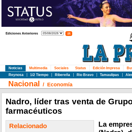
Ediciones Anteriores
Noticias
Multimedia
Sociales
Status
Edición Impresa
Bu
Reynosa
1/2 Tiempo
Ribereña
Rio Bravo
Tamaulipas
Ale
Nacional
/
Economía
Nadro, líder tras venta de Grup
farmacéuticos
La empres
Relacionado