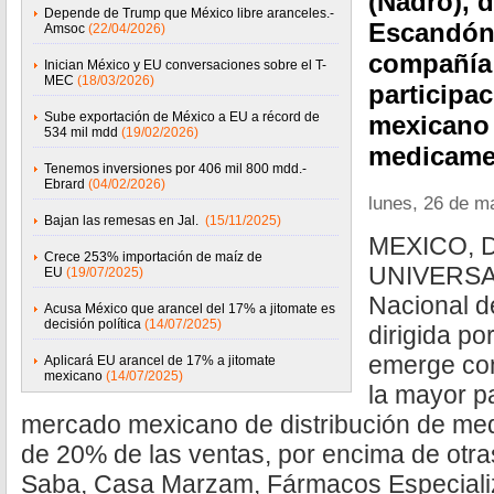
(Nadro), d
Depende de Trump que México libre aranceles.-
Escandón
Amsoc
(22/04/2026)
compañía
Inician México y EU conversaciones sobre el T-
MEC
(18/03/2026)
participa
Sube exportación de México a EU a récord de
mexicano 
534 mil mdd
(19/02/2026)
medicame
Tenemos inversiones por 406 mil 800 mdd.-
Ebrard
(04/02/2026)
lunes, 26 de m
Bajan las remesas en Jal.
(15/11/2025)
MEXICO, D.
Crece 253% importación de maíz de
UNIVERSAL
EU
(19/07/2025)
Nacional d
Acusa México que arancel del 17% a jitomate es
decisión política
(14/07/2025)
dirigida p
emerge co
Aplicará EU arancel de 17% a jitomate
mexicano
(14/07/2025)
la mayor pa
mercado mexicano de distribución de me
de 20% de las ventas, por encima de otr
Saba, Casa Marzam, Fármacos Especiali