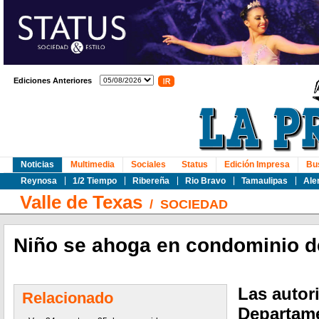
Ediciones Anteriores
Noticias
Multimedia
Sociales
Status
Edición Impresa
Bu
Reynosa
1/2 Tiempo
Ribereña
Rio Bravo
Tamaulipas
Ale
Valle de Texas
/
SOCIEDAD
Niño se ahoga en condominio de
Las autor
Relacionado
Departame