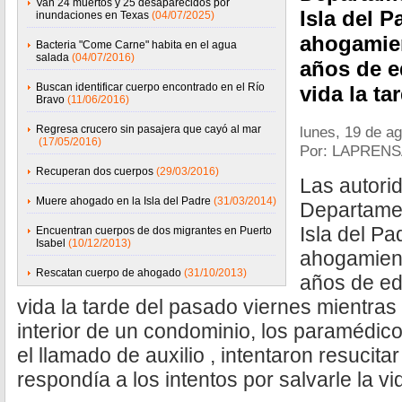
Van 24 muertos y 25 desaparecidos por
Isla del P
inundaciones en Texas
(04/07/2025)
ahogamie
Bacteria "Come Carne" habita en el agua
salada
(04/07/2016)
años de e
Buscan identificar cuerpo encontrado en el Río
vida la ta
Bravo
(11/06/2016)
Regresa crucero sin pasajera que cayó al mar
lunes, 19 de a
(17/05/2016)
Por: LAPRENS
Recuperan dos cuerpos
(29/03/2016)
Las autori
Muere ahogado en la Isla del Padre
(31/03/2014)
Departamen
Isla del Pa
Encuentran cuerpos de dos migrantes en Puerto
Isabel
(10/12/2013)
ahogamien
Rescatan cuerpo de ahogado
(31/10/2013)
años de ed
vida la tarde del pasado viernes mientras
interior de un condominio, los paramédico
el llamado de auxilio , intentaron resucita
respondía a los intentos por salvarle la vi