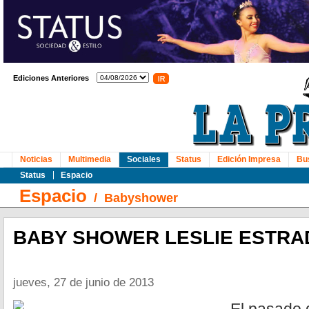
Ediciones Anteriores
Noticias
Multimedia
Sociales
Status
Edición Impresa
Bu
Status
Espacio
Espacio
/
Babyshower
BABY SHOWER LESLIE ESTRA
jueves, 27 de junio de 2013