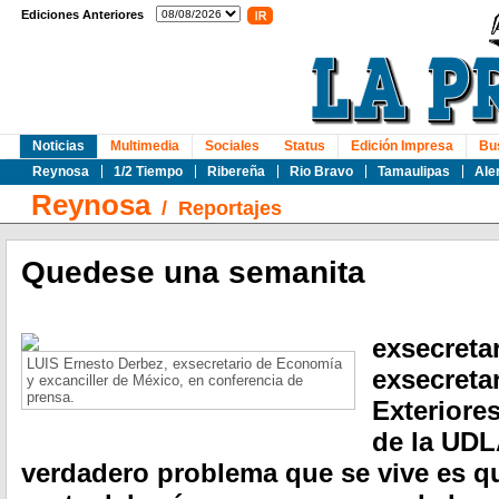
Ediciones Anteriores
Noticias
Multimedia
Sociales
Status
Edición Impresa
Bu
Reynosa
1/2 Tiempo
Ribereña
Rio Bravo
Tamaulipas
Ale
Reynosa
/
Reportajes
Quedese una semanita
exsecreta
LUIS Ernesto Derbez, exsecretario de Economía
exsecreta
y excanciller de México, en conferencia de
prensa.
Exteriore
de la UDL
verdadero problema que se vive es qu