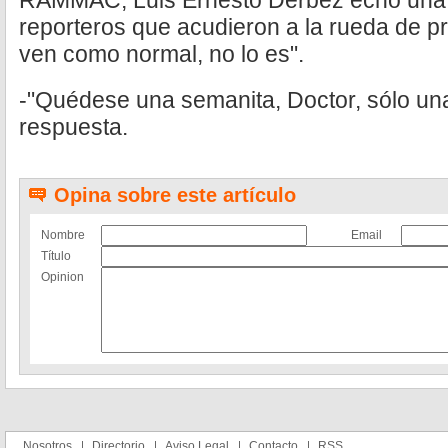
RAMMAC, Luis Ernesto Derbez echó una ú
reporteros que acudieron a la rueda de p
ven como normal, no lo es".
-"Quédese una semanita, Doctor, sólo un
respuesta.
Opina sobre este artículo
Nombre
Email
Título
Opinion
Nosotros
Directorio
Aviso Legal
Contacto
RSS